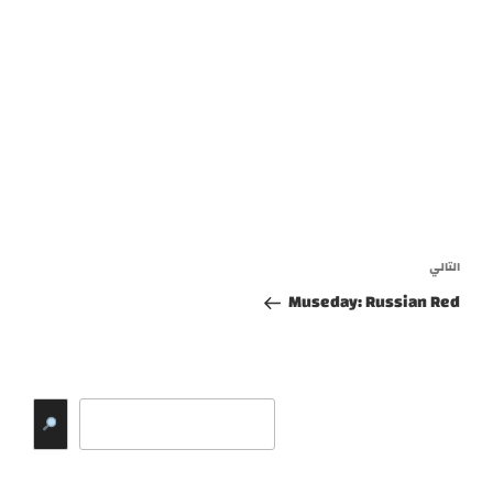
تصفّح
المقالات
المقالة
التالي
التالية
Museday: Russian Red
البحث